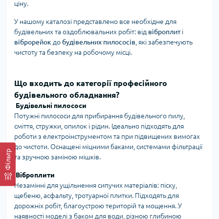
ціну.
У нашому каталозі представлено все необхідне для
будівельних та оздоблювальних робіт: від
віброплит
і
віброрейок
до
будівельних пилососів
, які забезпечують
чистоту та безпеку на робочому місці.
Що входить до категорії професійного
будівельного обладнання?
Будівельні пилососи
Потужні пилососи для прибирання будівельного пилу,
сміття, стружки, опилок і рідин. Ідеально підходять для
роботи з електроінструментом та при підвищених вимогах
до чистоти. Оснащені міцними баками, системами фільтрації
Фільтр
та зручною заміною мішків.
Віброплити
Незамінні для ущільнення сипучих матеріалів: піску,
щебеню, асфальту, тротуарної плитки. Підходять для
дорожніх робіт, благоустрою територій та мощення. У
наявності моделі з баком для води, різною глибиною