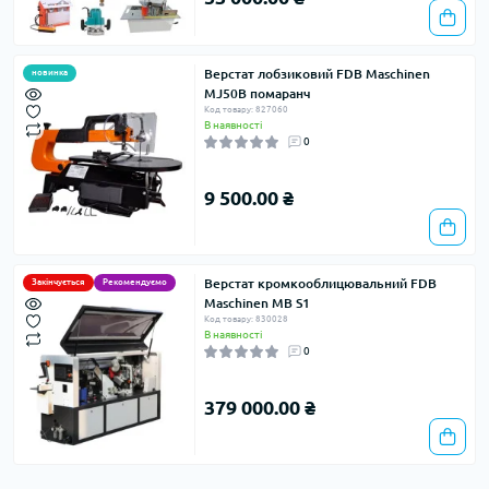
Верстат лобзиковий FDB Maschinen
новинка
MJ50B помаранч
Код товару: 827060
В наявності
0
9 500.00 ₴
Верстат кромкооблицювальний FDB
Закінчується
Рекомендуємо
Maschinen MB S1
Код товару: 830028
В наявності
0
379 000.00 ₴