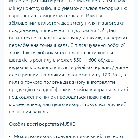
Малогабаритний верстат FDB Maschinen MJ50B має
міцну конструкцію, що унеможливлює деформацію,
і зроблений із міцних матеріалів. Рама зі
збільшеним вильотом дає змогу пиляти заготовки
поздовжньо, поперечно і під кутом до 45°. Для
більш точного налаштування кута нахилу на верстаті
передбачена точна шкала. Є підсвічування робочої
зони. Також лобзик може плавно регулювати
швидкість розпилу в межах 550 - 1600 об/хв.,
надаючи можливість пиляти різні матеріали. Двигун
електричний невеликий і економічний у 120 Ватт, а
пила з тонкого полотна дає змогу виготовляти
продукцію складної форми. Заміна відпрацьованих і
пошкоджених пилок проводиться практично
моментально, для цього використовується зручний
натяжний важіль.
Особливості верстата MJ50B:
Можливо використовувати пилочки від ручного