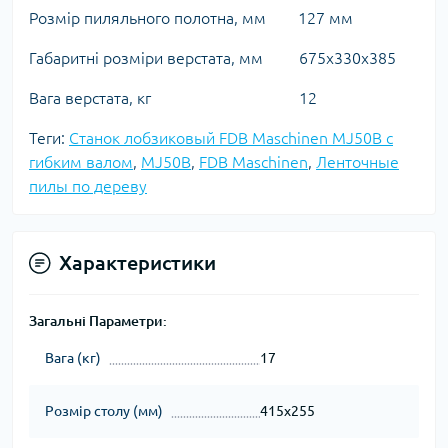
Розмір пиляльного полотна, мм 127 мм
Габаритні розміри верстата, мм 675х330х385
Вага верстата, кг 12
Теги:
Станок лобзиковый FDB Maschinen MJ50B с
гибким валом
,
MJ50B
,
FDB Maschinen
,
Ленточные
пилы по дереву
Характеристики
Загальні Параметри:
Вага (кг)
17
Розмір столу (мм)
415х255