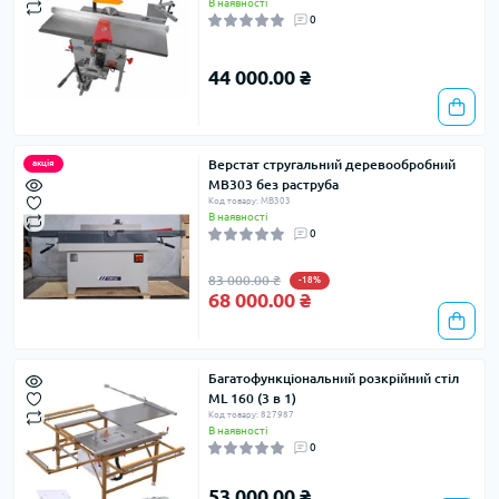
В наявності
0
44 000.00 ₴
Верстат стругальний деревообробний
акція
MB303 без раструба
Код товару: MB303
В наявності
0
83 000.00 ₴
-18%
68 000.00 ₴
Багатофункціональний розкрійний стіл
ML 160 (3 в 1)
Код товару: 827987
В наявності
0
53 000.00 ₴