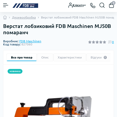
0
Клієнту
Деревообробка
Верстат лобзиковий FDB Maschinen MJ50B помара
Верстат лобзиковий FDB Maschinen MJ50B
помаранч
Виробник:
FDB Maschinen
0
Код товару:
827060
Все про товар
Опис
Характеристики
Відгуки
0
новинка