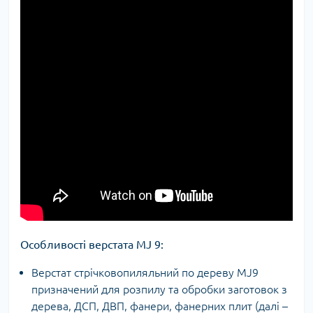
Особливості верстата MJ 9:
Верстат стрічковопиляльний по дереву MJ9
призначений для розпилу та обробки заготовок з
дерева, ДСП, ДВП, фанери, фанерних плит (далі –