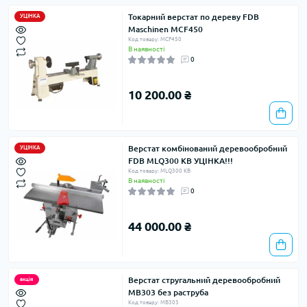
Токарний верстат по дереву FDB
УЦІНКА
Maschinen MCF450
Код товару: MCF450
В наявності
0
10 200.00 ₴
Верстат комбiнований деревообробний
УЦІНКА
FDB MLQ300 КВ УЦІНКА!!!
Код товару: MLQ300 КВ
В наявності
0
44 000.00 ₴
Верстат стругальний деревообробний
акція
MB303 без раструба
Код товару: MB303