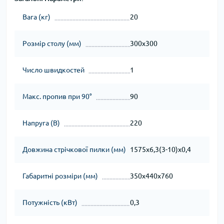
Вага (кг)
20
Розмір столу (мм)
300х300
Число швидкостей
1
Макс. пропив при 90°
90
Напруга (В)
220
Довжина стрічкової пилки (мм)
1575х6,3(3-10)х0,4
Габаритні розміри (мм)
350х440х760
Потужність (кВт)
0,3