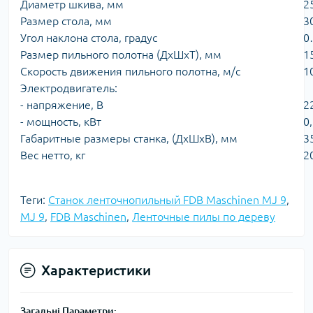
Диаметр шкива, мм
2
Размер стола, мм
3
Угол наклона стола, градус
0
Размер пильного полотна (ДхШхТ), мм
1
Скорость движения пильного полотна, м/с
1
Электродвигатель:
- напряжение, В
2
- мощность, кВт
0
Габаритные размеры станка, (ДхШхВ), мм
3
Вес нетто, кг
2
Теги:
Станок ленточнопильный FDB Maschinen MJ 9
,
MJ 9
,
FDB Maschinen
,
Ленточные пилы по дереву
Характеристики
Загальні Параметри: