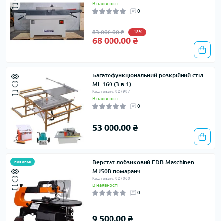
В наявності
0
83 000.00 ₴
-18%
68 000.00 ₴
Багатофункціональний розкрійний стіл
ML 160 (3 в 1)
Код товару: 827987
В наявності
0
53 000.00 ₴
Верстат лобзиковий FDB Maschinen
новинка
MJ50B помаранч
Код товару: 827060
В наявності
0
9 500.00 ₴