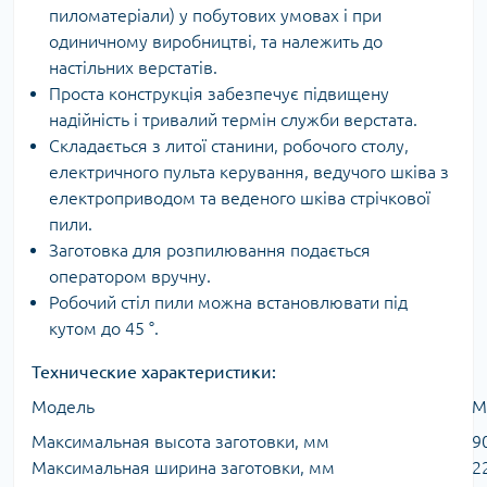
пиломатеріали) у побутових умовах і при
одиничному виробництві, та належить до
настільних верстатів.
Проста конструкція забезпечує підвищену
надійність і тривалий термін служби верстата.
Складається з литої станини, робочого столу,
електричного пульта керування, ведучого шківа з
електроприводом та веденого шківа стрічкової
пили.
Заготовка для розпилювання подається
оператором вручну.
Робочий стіл пили можна встановлювати під
кутом до 45 °.
Технические характеристики:
Модель
M
Максимальная высота заготовки, мм
9
Максимальная ширина заготовки, мм
2