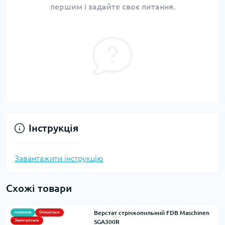
першим і задайте своє питання.
Інструкція
Завантажити інструкцію
Схожі товари
Верстат стрічкопильний FDB Maschinen
новинка
Очікується
Закінчується
SGA300R