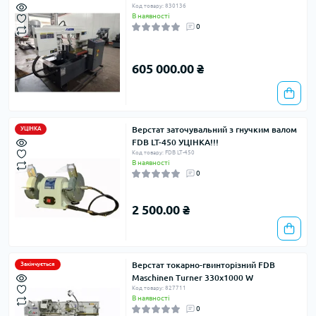
Код товару: 830136
В наявності
0
605 000.00 ₴
Верстат заточувальний з гнучким валом
УЦІНКА
FDB LT-450 УЦІНКА!!!
Код товару: FDB LT-450
В наявності
0
2 500.00 ₴
Верстат токарно-гвинторiзний FDB
Закінчується
Maschinen Turner 330x1000 W
Код товару: 827711
В наявності
0