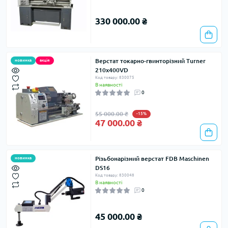
330 000.00 ₴
Верстат токарно-гвинторiзний Turner
новинка
акція
210x400VD
Код товару: 830075
В наявності
0
55 000.00 ₴
-15%
47 000.00 ₴
Різьбонарізний верстат FDB Maschinen
новинка
DS16
Код товару: 830048
В наявності
0
45 000.00 ₴