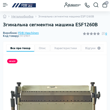
0
Клієнту
Металообробка
Згинальна сегментна машина ESF1260B
Згинальна сегментна машина ESF1260B
Виробник:
FDB Maschinen
0
Код товару:
972901
Все про товар
Опис
Характеристики
Відгуки
0
акція