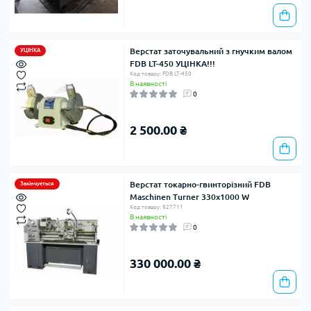
Верстат заточувальний з гнучким валом
УЦІНКА
FDB LT-450 УЦІНКА!!!
Код товару: FDB LT-450
В наявності
0
2 500.00 ₴
Верстат токарно-гвинторiзний FDB
Закінчується
Maschinen Turner 330x1000 W
Код товару: 827711
В наявності
0
330 000.00 ₴