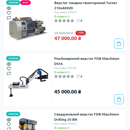
Верстат токарно-гвинторiзний Turner
новинка
акція
210x400VD
Код товару: 830075
В наявності
0
55 000.00 ₴
-15%
47 000.00 ₴
Різьбонарізний верстат FDB Maschinen
новинка
DS16
Код товару: 830048
В наявності
0
45 000.00 ₴
Свердлильний верстат FDB Maschinen
новинка
Drilling 20 BN
Код товару: 830027
В наявності