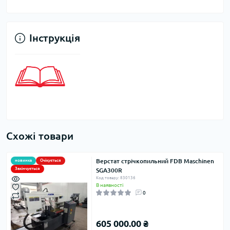
Інструкція
Схожі товари
Верстат стрічкопильний FDB Maschinen
новинка
Очікується
Закінчується
SGA300R
Код товару: 830136
В наявності
0
605 000.00 ₴