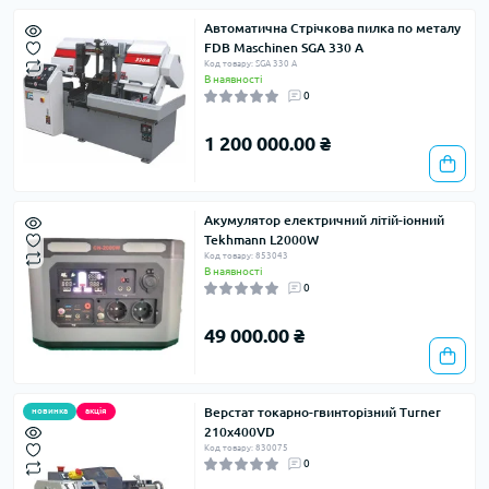
Автоматична Стрічкова пилка по металу
FDB Maschinen SGA 330 А
Код товару: SGA 330 А
В наявності
0
1 200 000.00 ₴
Акумулятор електричний літій-іонний
Tekhmann L2000W
Код товару: 853043
В наявності
0
49 000.00 ₴
Верстат токарно-гвинторiзний Turner
новинка
акція
210x400VD
Код товару: 830075
0