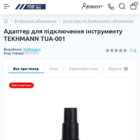
0
Клієнту
Будівельне обладнання
Аксесуари до будівельного обладнання
Адаптер для підключення інструменту
TEKHMANN TUA-001
Виробник:
Tekhmann
0
Код товару:
851923
Все про товар
Опис
Характеристики
Відгуки
0
Закінчується