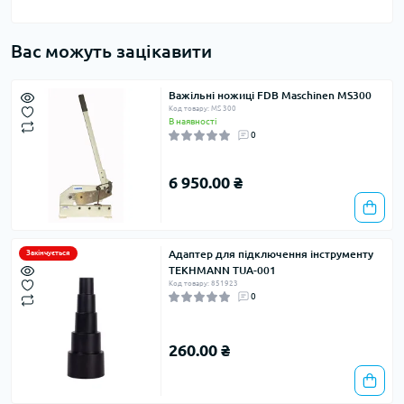
Вас можуть зацікавити
Важільні ножиці FDB Maschinen MS300
Код товару: MS 300
В наявності
0
6 950.00 ₴
Адаптер для підключення інструменту
Закінчується
TEKHMANN TUA-001
Код товару: 851923
0
260.00 ₴