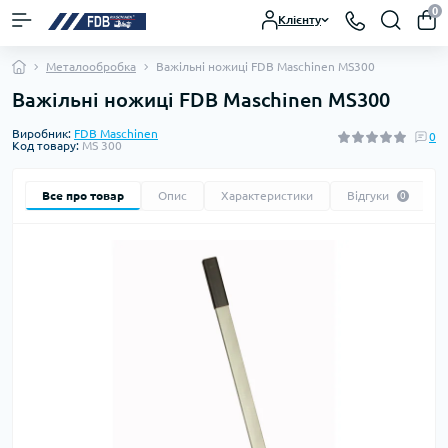
0
Клієнту
Металообробка
Важільні ножиці FDB Maschinen MS300
Важільні ножиці FDB Maschinen MS300
Виробник:
FDB Maschinen
0
Код товару:
MS 300
Все про товар
Опис
Характеристики
Відгуки
0