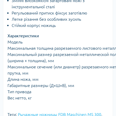
Змінні високоякісні загартовані ножі з
інструментальної сталі
Регульований притиск фіксує заготівлю
Легке різання без особливих зусиль
Стійкий корпус ножиць
Характеристики
Модель
Максимальная толщина разрезаемого листового метал
Максимальный размер разрезаемой металлической по
(ширина × толщина), мм
Максимальное сечение (или диаметр) разрезаемого ме
прутка, мм
Длина ножа, мм
Габаритные размеры (Д×Ш×В), мм
Тип привода
Вес нетто, кг
Теги:
Рычажные ножницы FDB Maschinen MS 300
,