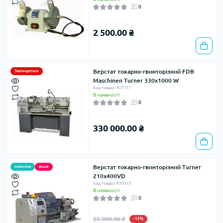
0
2 500.00 ₴
Верстат токарно-гвинторiзний FDB
Закінчується
Maschinen Turner 330x1000 W
Код товару: 827711
В наявності
0
330 000.00 ₴
Верстат токарно-гвинторiзний Turner
новинка
акція
210x400VD
Код товару: 830075
В наявності
0
55 000.00 ₴
-15%