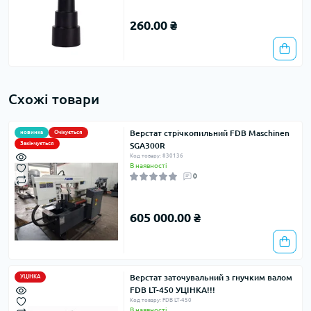
260.00 ₴
Схожі товари
Верстат стрічкопильний FDB Maschinen
новинка
Очікується
Закінчується
SGA300R
Код товару: 830136
В наявності
0
605 000.00 ₴
Верстат заточувальний з гнучким валом
УЦІНКА
FDB LT-450 УЦІНКА!!!
Код товару: FDB LT-450
В наявності